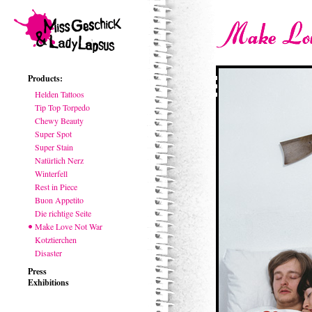
Products:
Helden Tattoos
Tip Top Torpedo
Chewy Beauty
Super Spot
Super Stain
Natürlich Nerz
Winterfell
Rest in Piece
Buon Appetito
Die richtige Seite
Make Love Not War
Kotztierchen
Disaster
Press
Exhibitions