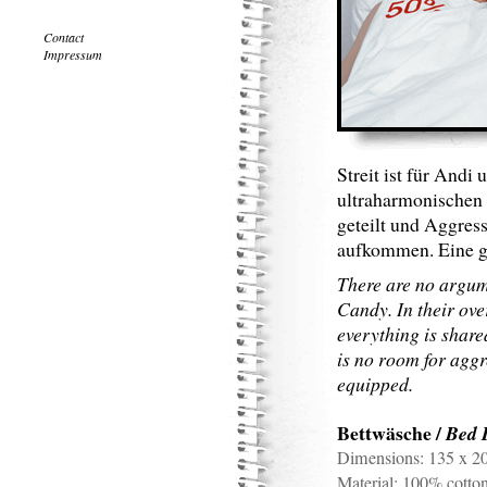
Contact
Impressum
Streit ist für Andi
ultraharmonischen 
geteilt und Aggress
aufkommen. Eine gu
There are no argu
Candy. In their ov
everything is shar
is no room for aggr
equipped.
Bettwäsche
/
Bed 
Dimensions:
135 x 2
Material:
100% cotton